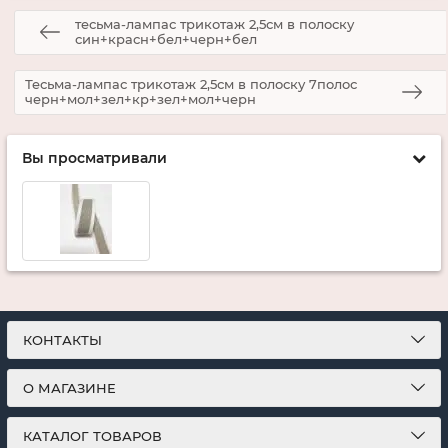
тесьма-лампас трикотаж 2,5см в полоску
син+красн+бел+черн+бел
Тесьма-лампас трикотаж 2,5см в полоску 7полос
черн+мол+зел+кр+зел+мол+черн
Вы просматривали
КОНТАКТЫ
О МАГАЗИНЕ
КАТАЛОГ ТОВАРОВ