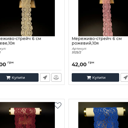
еживо-стрейч 6 см
Мереживо-стрейч 6 см
еве,10я
рожевий,10я
кул:
Артикул:
3
5125/2
грн
грн
,00
42,00
Купити
Купити