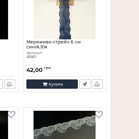
Мереживо-стрейч 6 см
синій,10я
Артикул:
5125/1
грн
42,00
Купити