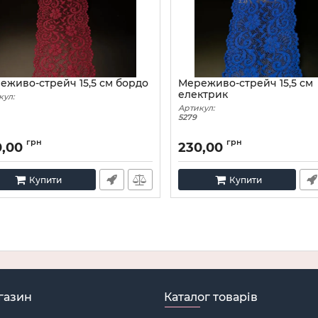
еживо-стрейч 15,5 см бордо
Мереживо-стрейч 15,5 см
електрик
кул:
Артикул:
5279
грн
грн
0,00
230,00
Купити
Купити
газин
Каталог товарів