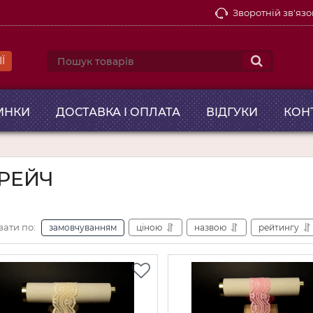
Зворотній зв'язо
Ї
ИНКИ
ДОСТАВКА І ОПЛАТА
ВІДГУКИ
КОН
РЕЙЧ
вати по:
замовчуванням
ціною
назвою
рейтингу