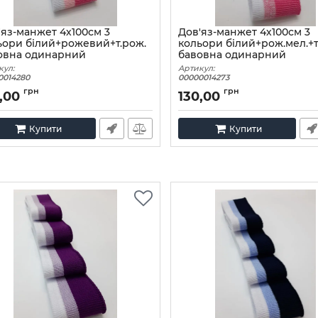
'яз-манжет 4х100см 3
Дов'яз-манжет 4х100см 3
ьори білий+рожевий+т.рож.
кольори білий+рож.мел.+т
овна одинарний
бавовна одинарний
кул:
Артикул:
0014280
00000014273
грн
грн
,00
130,00
Купити
Купити