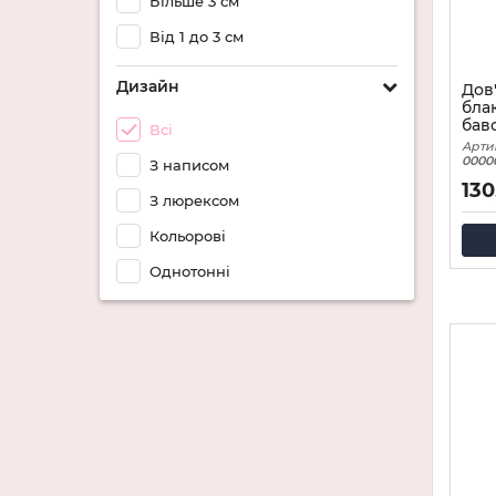
Більше 3 см
Від 1 до 3 см
Дизайн
Дов
бла
бав
Всі
Арти
0000
З написом
130
З люрексом
Кольорові
Однотонні