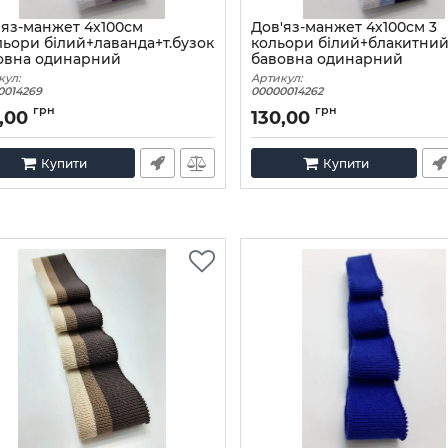
'яз-манжет 4х100см
Дов'яз-манжет 4х100см 3
льори білий+лаванда+т.бузок
кольори білий+блакитний+
овна одинарний
бавовна одинарний
кул:
Артикул:
0014269
00000014262
грн
грн
,00
130,00
Купити
Купити