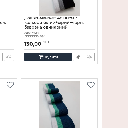
Дов'яз-манжет 4х100см 3
беж
кольори білий+сірий+чорн.
бавовна одинарний
Артикул:
00000014264
грн
130,00
Купити