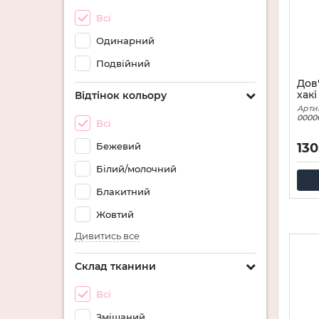
Всі
Одинарний
Подвійний
Дов
хак
Відтінок кольору
Арти
0000
Всі
Бежевий
130
Білий/молочний
Блакитний
Жовтий
Дивитись все
Склад тканини
Всі
Змішаний