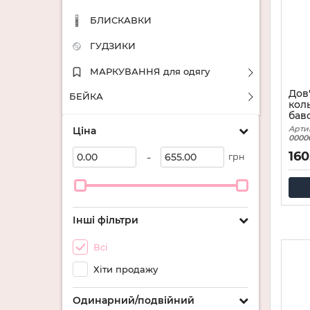
БЛИСКАВКИ
ГУДЗИКИ
МАРКУВАННЯ для одягу
Дов
БЕЙКА
кол
бав
Арти
Ціна
0000
160
-
грн
Інші фільтри
Всі
Хіти продажу
Одинарний/подвійний