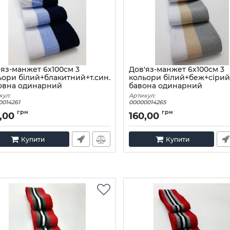
'яз-манжет 6х100см 3
Дов'яз-манжет 6х100см 3
ьори білий+блакитний+т.син.
кольори білий+беж+сірий
овна одинарний
бавона одинарний
кул:
Артикул:
0014261
00000014265
грн
грн
,00
160,00
Купити
Купити