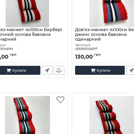
'яз-манжет 4х100см Бербері
Дов'яз-манжет 4х100см Б
очний основа бавовна
джинс основа бавовна
нарний
одинарний
кул:
Артикул:
0014694
00000014697
грн
грн
,00
130,00
Купити
Купити