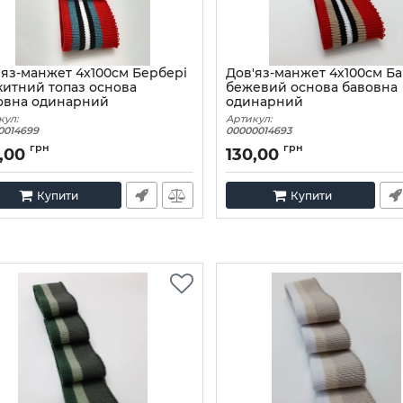
'яз-манжет 4х100см Бербері
Дов'яз-манжет 4х100см Ба
китний топаз основа
бежевий основа бавовна
овна одинарний
одинарний
кул:
Артикул:
0014699
00000014693
грн
грн
,00
130,00
Купити
Купити