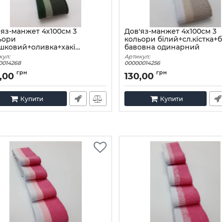
'яз-манжет 4х100см 3
Дов'яз-манжет 4х100см 3
ьори
кольори білий+сл.кістка+
шковий+оливка+хакі
бавовна одинарний
овна одинарний
кул:
Артикул:
0014268
00000014256
грн
грн
,00
130,00
Купити
Купити