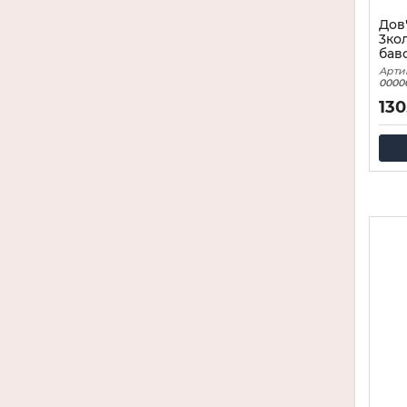
Дов
3ко
бав
Арти
0000
130