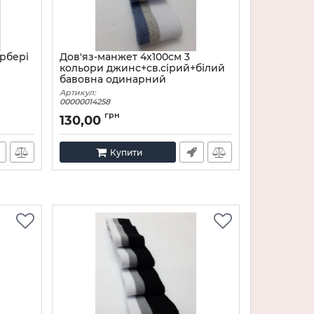
рбері
Дов'яз-манжет 4х100см 3
кольори джинс+св.сірий+білий
бавовна одинарний
Артикул:
00000014258
грн
130,00
Купити