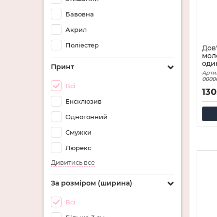
Бавовна
Акрил
Поліестер
Дов
мол
оди
Принт
Арти
0000
Всі
130
Ексклюзив
Однотонний
Смужки
Люрекс
Дивитись все
За розміром (ширина)
Всі