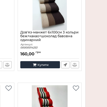
Дов'яз-манжет 6х100см 3 кольри
беж+какао+шоколад бавовна
одинарний
Артикул:
00000014253
грн
160,00
Купити