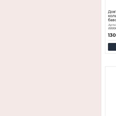
Дов
кол
бав
Арти
0000
130