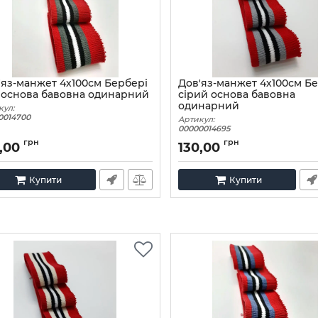
'яз-манжет 4х100см Бербері
Дов'яз-манжет 4х100см Б
і основа бавовна одинарний
сірий основа бавовна
одинарний
кул:
0014700
Артикул:
00000014695
грн
грн
,00
130,00
Купити
Купити