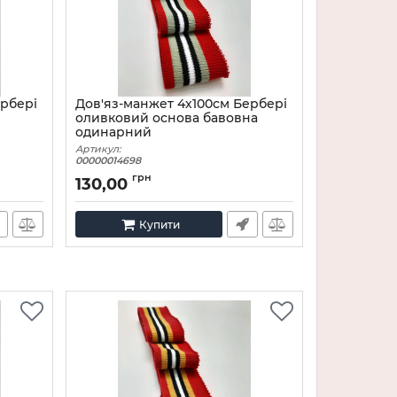
ербері
Дов'яз-манжет 4х100см Бербері
оливковий основа бавовна
одинарний
Артикул:
00000014698
грн
130,00
Купити