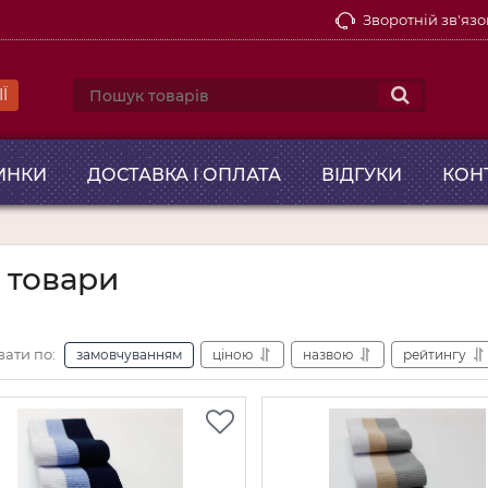
Зворотній зв'язо
Ї
ИНКИ
ДОСТАВКА І ОПЛАТА
ВІДГУКИ
КОН
і товари
вати по:
замовчуванням
ціною
назвою
рейтингу