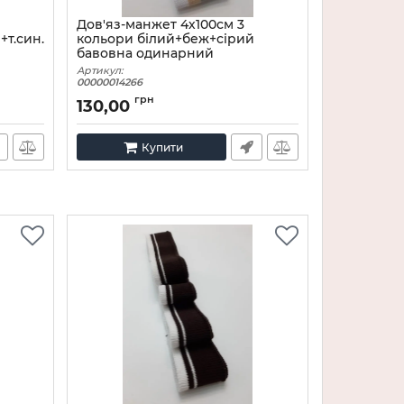
Дов'яз-манжет 4х100см 3
т.син.
кольори білий+беж+сірий
бавовна одинарний
Артикул:
00000014266
грн
130,00
Купити