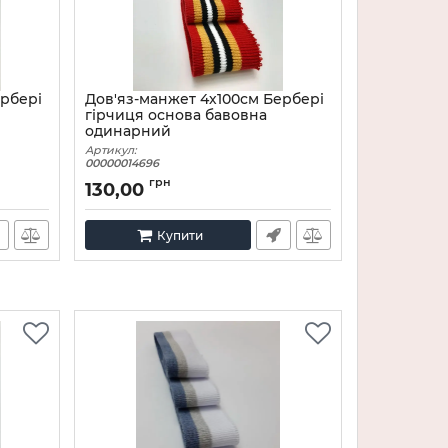
ербері
Дов'яз-манжет 4х100см Бербері
гірчиця основа бавовна
одинарний
Артикул:
00000014696
грн
130,00
Купити