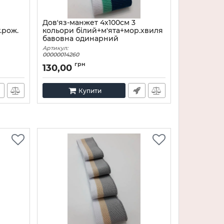
Дов'яз-манжет 4х100см 3
.рож.
кольори білий+м'ята+мор.хвиля
бавовна одинарний
Артикул:
00000014260
грн
130,00
Купити