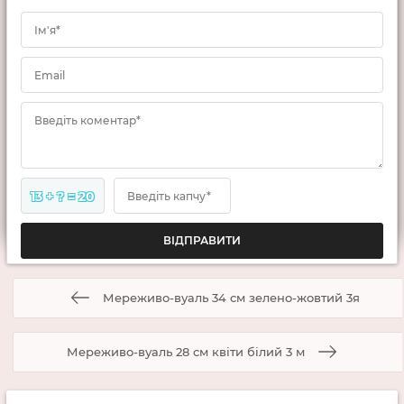
Ім'я*
Email
Введіть коментар*
13 + ? = 20
Введіть капчу*
Мереживо-вуаль 34 см зелено-жовтий 3я
Мереживо-вуаль 28 см квіти білий 3 м