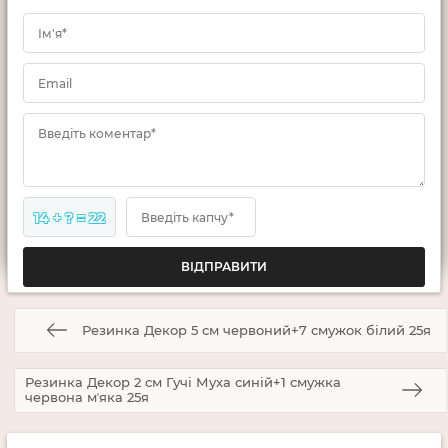
Ім'я*
Email
Введіть коментар*
14 + ? = 22
Введіть капчу*
Резинка Декор 5 см червоний+7 смужок білий 25я
Резинка Декор 2 см Гучі Муха синій+1 смужка
червона мʼяка 25я