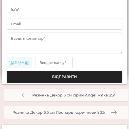
Ім'я*
Email
Введіть коментар*
15 + ? = 16
Введіть капчу*
Резинка Декор 3 см сірий Angel мʼяка 25я
Резинка Декор 5,5 см Леопард коричневий 25я