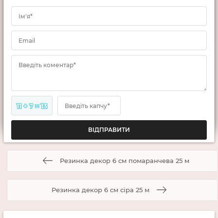
Ім'я*
Email
Введіть коментар*
11 + ? = 13
Введіть капчу*
Резинка декор 6 см помаранчева 25 м
Резинка декор 6 см сіра 25 м