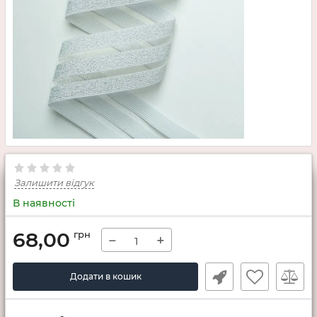
Залишити відгук
В наявності
68,00
грн
−
+
Додати в кошик