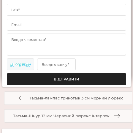
Ім'я*
Email
Введіть коментар*
31 + ? = 37
Введіть капчу*
Тасьма-лампас трикотаж 3 см Чорний люрекс
Тасьма-Шнур 12 мм Червоний люрекс Інтерлок