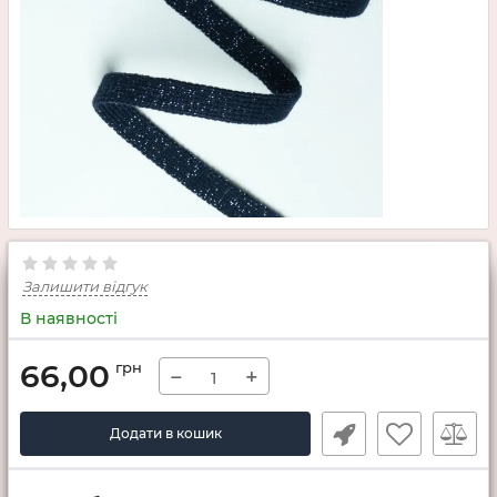
Залишити відгук
В наявності
66,00
грн
−
+
Додати в кошик