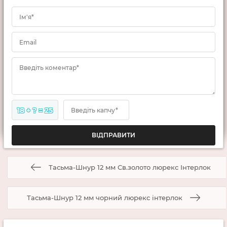
Ім'я*
Email
Введіть коментар*
18 + ? = 25
Введіть капчу*
Тасьма-Шнур 12 мм Св.золото люрекс Інтерлок
Тасьма-Шнур 12 мм чорний люрекс інтерлок