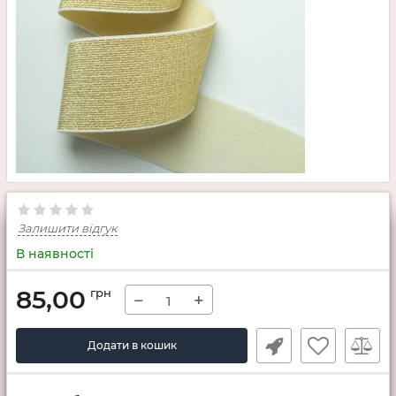
Залишити відгук
В наявності
85,00
грн
−
+
Додати в кошик