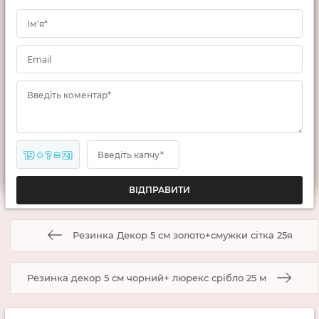
Ім'я*
Email
Введіть коментар*
19 + ? = 21
Введіть капчу*
Резинка Декор 5 см золото+смужки сітка 25я
Резинка декор 5 см чорний+ люрекс срібло 25 м