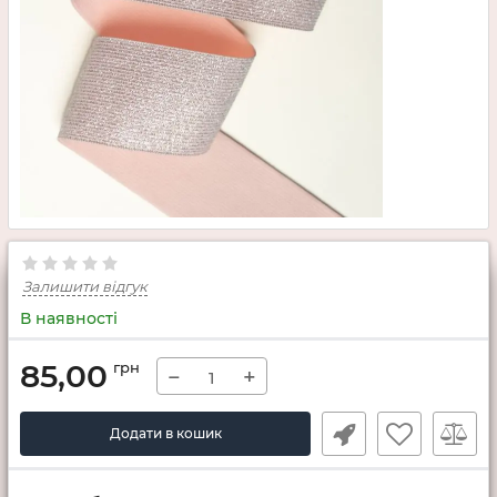
Залишити відгук
В наявності
85,00
грн
−
+
Додати в кошик