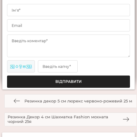
Ім'я*
Email
Введіть коментар*
21 + ? = 23
Введіть капчу*
Резинка декор 5 см люрекс червоно-рожевий 25 м
Резинка Декор 4 см Шахматка Fashion мохната
чорний 25я