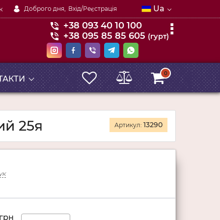
Ua
к
Доброго дня,
Вхід/Реєстрація
+38 093 40 10 100
+38 095 85 85 605
(гурт)
0
ТАКТИ
ий 25я
13290
Артикул:
ук
грн