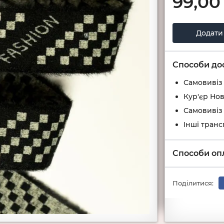
99,00
Додати
Способи до
Самовивіз
Кур'єр Но
Самовивіз
Інші тран
Способи оп
Поділитися: