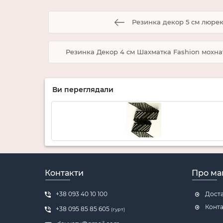
Резинка декор 5 см люрек
Резинка Декор 4 см Шахматка Fashion мохнат
Ви переглядали
Контакти
Про ма
+38 093 40 10 100
Доста
Конта
+38 095 85 85 605
(гурт)