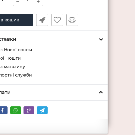
−
+
 в кошик
ставки
 з Нової пошти
вої Пошти
 з магазину
спортні служби
лати