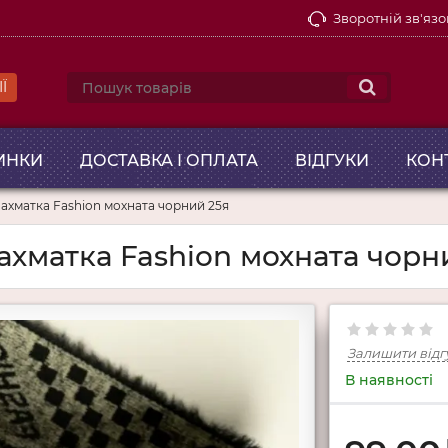
Зворотній зв'язо
Ї
ИНКИ
ДОСТАВКА І ОПЛАТА
ВІДГУКИ
КОН
ахматка Fashion мохната чорний 25я
хматка Fashion мохната чорн
Залишити відг
В наявності