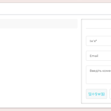
Ім'я*
Email
Введіть коме
11 + ? = 13