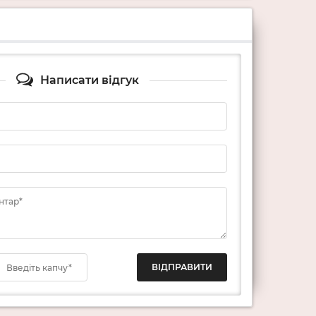
Написати відгук
нтар*
Введіть капчу*