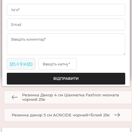
Ім'я*
Email
Введіть коментар*
34 + ? = 38
Введіть капчу*
Резинка Декор 4 см Шахматка Fashion мохната
чорний 25я
Резинка декор 5 см ACNCIDE чорний+білий 25я